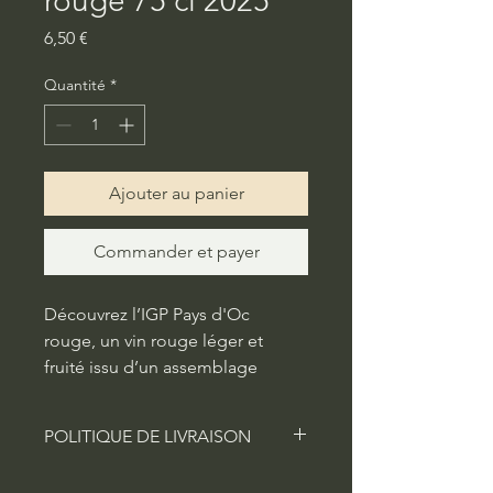
rouge 75 cl 2025
Prix
6,50 €
Quantité
*
Ajouter au panier
Commander et payer
Découvrez l’IGP Pays d'Oc 
rouge, un vin rouge léger et 
fruité issu d’un assemblage 
délicat de grenache et de 
cabernet sauvignon. Ce vin peu 
POLITIQUE DE LIVRAISON
tannique se distingue par sa 
fraîcheur, idéal pour être 
Politique de livraison. Idéal pour 