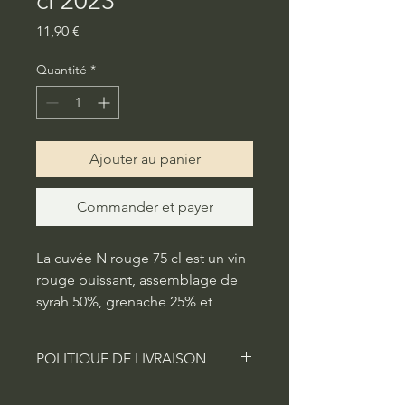
cl 2023
Prix
11,90 €
Quantité
*
Ajouter au panier
Commander et payer
La cuvée N rouge 75 cl est un vin 
rouge puissant, assemblage de 
syrah 50%, grenache 25% et 
cabernet sauvignon 25%, qui 
séduit par ses tanins soyeux et 
POLITIQUE DE LIVRAISON
son équilibre parfait. Conçu pour 
accompagner des plats aux 
Politique de livraison. Idéal pour 